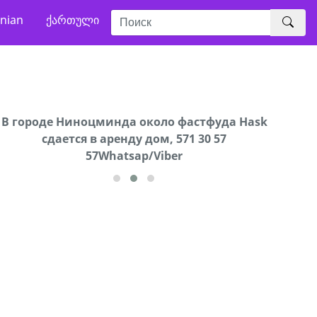
nian
ქართული
В городе Ниноцминда около фастфуда Hask
Продается машина марки Prado,571 30 57
Про
cдается в аренду дом, 571 30 57
57Whatsap/Viber
57Whatsap/Viber