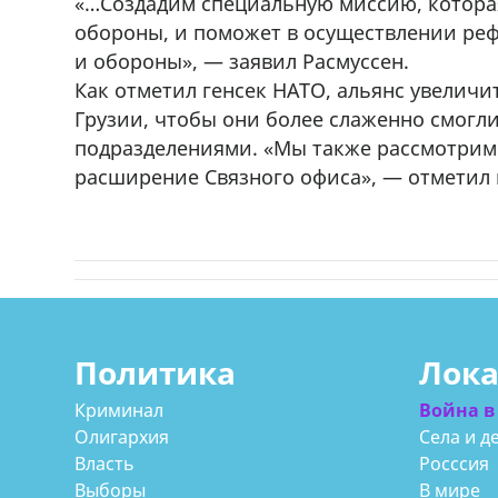
«…Создадим специальную миссию, котора
обороны, и поможет в осуществлении реф
и обороны», — заявил Расмуссен.
Как отметил генсек НАТО, альянс увелич
Грузии, чтобы они более слаженно смогл
подразделениями. «Мы также рассмотрим
расширение Связного офиса», — отметил г
Политика
Лок
Криминал
Война в
Олигархия
Села и д
Власть
Росссия
Выборы
В мире