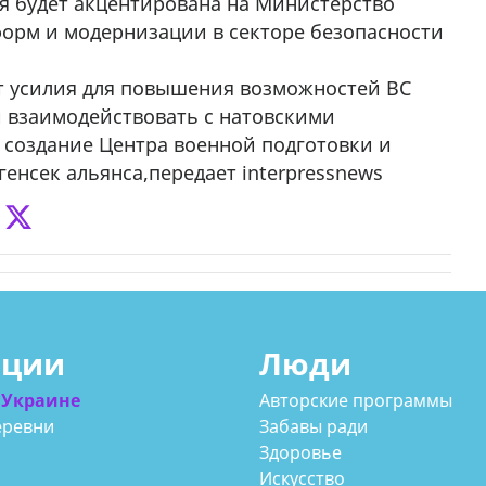
я будет акцентирована на Министерство
орм и модернизации в секторе безопасности
ит усилия для повышения возможностей ВС
и взаимодействовать с натовскими
 создание Центра военной подготовки и
енсек альянса,передает interpressnews
ации
Люди
 Украине
Авторские программы
еревни
Забавы ради
Здоровье
Искусство