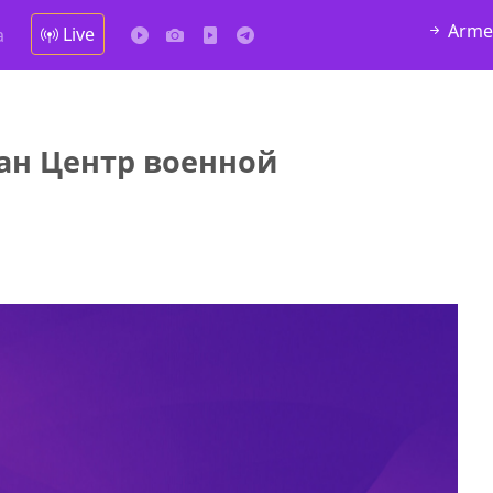
Arme
Live
а
ан Центр военной
у в