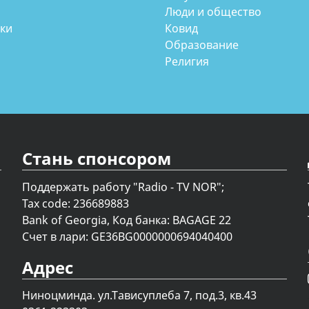
Люди и общество
аки
Ковид
Образование
Религия
Стань спонсором
Поддержать работу "Radio - TV NOR";
Tax code: 236689883
Bank of Georgia, Код банка: BAGAGE 22
Счет в лари: GE36BG0000000694040400
Адрес
Ниноцминда. ул.Тависуплеба 7, под.3, кв.43