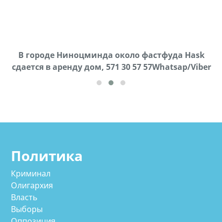
В городе Ниноцминда около фастфуда Hask
Продается машина марки Prado,571 30 57
П
cдается в аренду дом, 571 30 57 57Whatsap/Viber
57Whatsap/Viber
Политика
Криминал
Олигархия
Власть
Выборы
Оппозиция