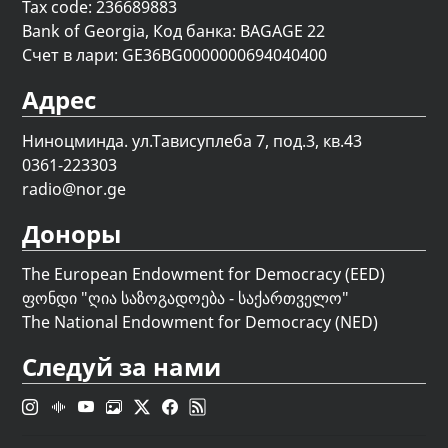
Tax code: 236689883
Bank of Georgia, Код банка: BAGAGE 22
Счет в лари: GE36BG0000000694040400
Адрес
Ниноцминда. ул.Тависуплеба 7, под.3, кв.43
0361-223303
radio@nor.ge
Доноры
The European Endowment for Democracy (EED)
ფონდი "
ღია საზოგადოება - საქართველო
"
The National Endowment for Democracy (NED)
Следуй за нами