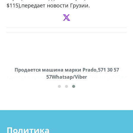
$115),передает новости Грузии.
k
Продается машина марки Prado,571 30 57
П
ber
57Whatsap/Viber
Политика