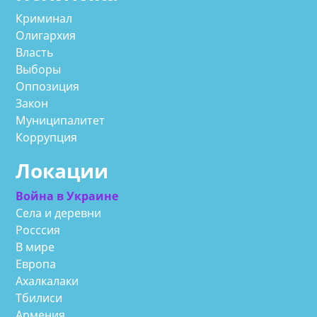
Криминал
Олигархия
Власть
Выборы
Оппозиция
Закон
Муниципалитет
Коррупция
Локации
Война в Украине
Села и деревни
Росссия
В мире
Европа
Ахалкалаки
Тбилиси
Армения