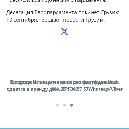
Делегация Европарламента покинет Грузию
10 сентября,передает новости Грузии.
Продается соль оптом и в розницу в мешках,
В городе Ниноцминда около фастфуда Hask
cдается в аренду дом, 571 30 57 57Whatsap/Viber
500 22 47 42