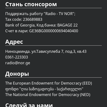
Стань спонсором
Поддержать работу "Radio - TV NOR";
Tax code: 236689883
Bank of Georgia, Код банка: BAGAGE 22
Счет в лари: GE36BG0000000694040400
Адрес
Ниноцминда. ул.Тависуплеба 7, под.3, кв.43
0361-223303
radio@nor.ge
Доноры
The European Endowment for Democracy (EED)
ფონდი "
ღია საზოგადოება - საქართველო
"
The National Endowment for Democracy (NED)
Следуй за нами