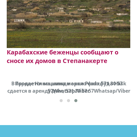
Карабахские беженцы сообщают о
сносе их домов в Степанакерте
В городе Ниноцминда около фастфуда Hask
Продается машина марки Prado,571 30 57
П
cдается в аренду дом, 571 30 57 57Whatsap/Viber
57Whatsap/Viber