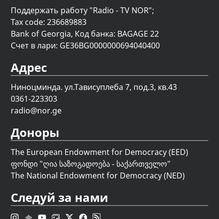
Поддержать работу "Radio - TV NOR";
Tax code: 236689883
Bank of Georgia, Код банка: BAGAGE 22
Счет в лари: GE36BG0000000694040400
Адрес
Ниноцминда. ул.Тависуплеба 7, под.3, кв.43
0361-223303
radio@nor.ge
Доноры
The European Endowment for Democracy (EED)
ფონდი "
ღია საზოგადოება - საქართველო
"
The National Endowment for Democracy (NED)
Следуй за нами