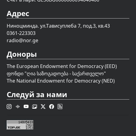
Адрес
Ниноцминда. ул.Тависуплеба 7, под.3, кв.43
0361-223303
radio@nor.ge
Доноры
The European Endowment for Democracy (EED)
ფონდი "
ღია საზოგადოება - საქართველო
"
The National Endowment for Democracy (NED)
Следуй за нами