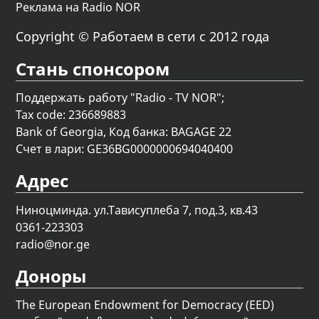
Реклама на Radio NOR
Copyright © Работаем в сети с 2012 года
Стань спонсором
Поддержать работу "Radio - TV NOR";
Tax code: 236689883
Bank of Georgia, Код банка: BAGAGE 22
Счет в лари: GE36BG0000000694040400
Адрес
Ниноцминда. ул.Тависуплеба 7, под.3, кв.43
0361-223303
radio@nor.ge
Доноры
The European Endowment for Democracy (EED)