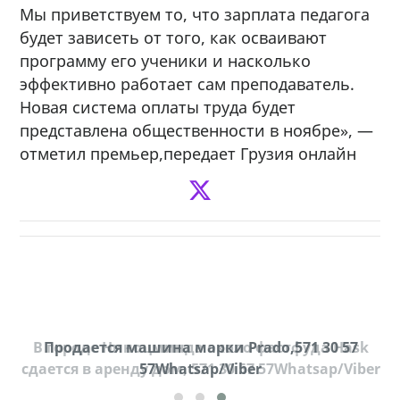
Мы приветствуем то, что зарплата педагога
будет зависеть от того, как осваивают
программу его ученики и насколько
эффективно работает сам преподаватель.
Новая система оплаты труда будет
представлена общественности в ноябре», —
отметил премьер,передает Грузия онлайн
В городе Ниноцминда около фастфуда Hask
Продается машина марки Prado,571 30 57
Пр
cдается в аренду дом, 571 30 57 57Whatsap/Viber
57Whatsap/Viber