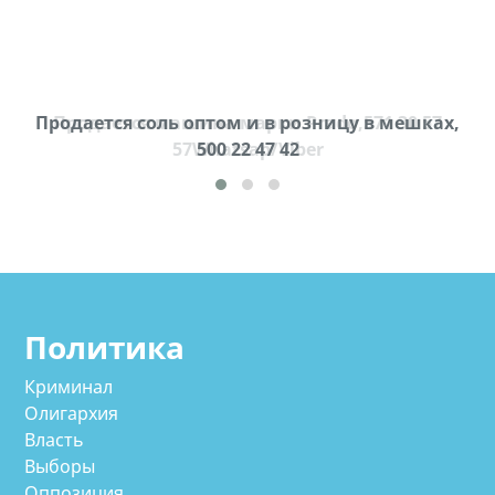
Продается соль оптом и в розницу в мешках,
Продается машина марки Prado,571 30 57
57Whatsap/Viber
500 22 47 42
cд
Политика
Криминал
Олигархия
Власть
Выборы
Оппозиция