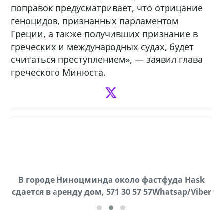
поправок предусматривает, что отрицание
геноцидов, признанных парламентом
Греции, а также получивших признание в
греческих и международных судах, будет
считаться преступлением», — заявил глава
греческого Минюста.
В городе Ниноцминда около фастфуда Hask
Продается машина марки Prado,571 30 57
Пр
cдается в аренду дом, 571 30 57 57Whatsap/Viber
57Whatsap/Viber