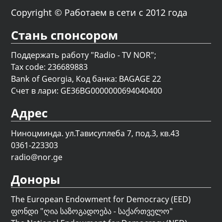
Copyright © Работаем в сети с 2012 года
Стань спонсором
Поддержать работу "Radio - TV NOR";
Tax code: 236689883
Bank of Georgia, Код банка: BAGAGE 22
Счет в лари: GE36BG0000000694040400
Адрес
Ниноцминда. ул.Тависуплеба 7, под.3, кв.43
0361-223303
radio@nor.ge
Доноры
The European Endowment for Democracy (EED)
ფონდი "
ღია საზოგადოება - საქართველო
"