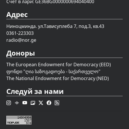
Счет в лари: GE36BG0000000694040400
Адрес
Ниноцминда. ул.Тависуплеба 7, под.3, кв.43
0361-223303
radio@nor.ge
Доноры
The European Endowment for Democracy (EED)
ფონდი "
ღია საზოგადოება - საქართველო
"
The National Endowment for Democracy (NED)
Следуй за нами