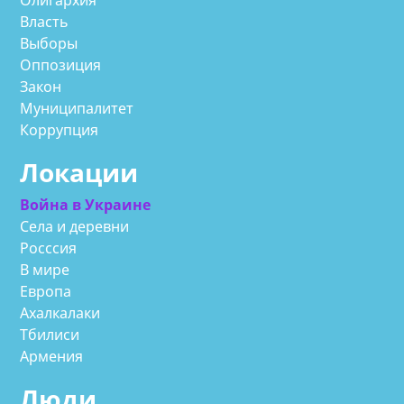
Власть
Выборы
Оппозиция
Закон
Муниципалитет
Коррупция
Локации
Война в Украине
Села и деревни
Росссия
В мире
Европа
Ахалкалаки
Тбилиси
Армения
Люди