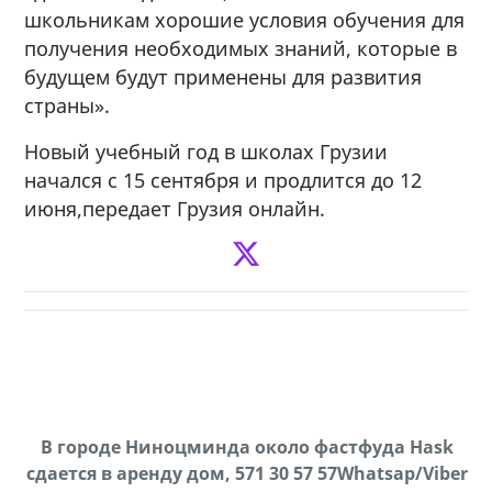
школьникам хорошие условия обучения для
получения необходимых знаний, которые в
будущем будут применены для развития
страны».
Новый учебный год в школах Грузии
начался с 15 сентября и продлится до 12
июня,передает Грузия онлайн.
В городе Ниноцминда около фастфуда Hask
Продается машина марки Prado,571 30 57
П
cдается в аренду дом, 571 30 57 57Whatsap/Viber
57Whatsap/Viber