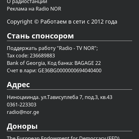
О радиостанции
Реклама на Radio NOR
Copyright © Работаем в сети с 2012 года
Стань спонсором
Поддержать работу "Radio - TV NOR";
Tax code: 236689883
Bank of Georgia, Код банка: BAGAGE 22
Счет в лари: GE36BG0000000694040400
Адрес
Ниноцминда. ул.Тависуплеба 7, под.3, кв.43
0361-223303
radio@nor.ge
Доноры
The European Endowment for Democracy (EED)