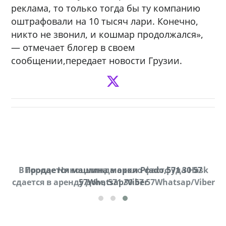
реклама, то только тогда бы ту компанию
оштрафовали на 10 тысяч лари. Конечно,
никто не звонил, и кошмар продолжался»,
— отмечает блогер в своем
сообщении,передает новости Грузии.
В городе Ниноцминда около фастфуда Hask
Продается машина марки Prado,571 30 57
Пр
cдается в аренду дом, 571 30 57 57Whatsap/Viber
57Whatsap/Viber