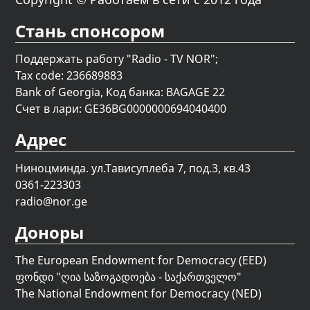
Стань спонсором
Поддержать работу "Radio - TV NOR";
Tax code: 236689883
Bank of Georgia, Код банка: BAGAGE 22
Счет в лари: GE36BG0000000694040400
Адрес
Ниноцминда. ул.Тависуплеба 7, под.3, кв.43
0361-223303
radio@nor.ge
Доноры
The European Endowment for Democracy (EED)
ფონდი "
ღია საზოგადოება - საქართველო
"
The National Endowment for Democracy (NED)