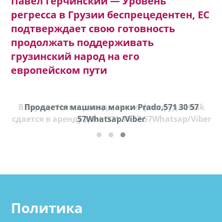
Павел Герчинский — Уровень
регресса в Грузии беспрецедентен, ЕС
подтверждает свою готовность
продолжать поддерживать
грузинский народ на его
европейском пути
В городе Ниноцминда около фастфуда Hask
Продается машина марки Prado,571 30 57
П
cдается в аренду дом, 571 30 57 57Whatsap/Viber
57Whatsap/Viber
Политика