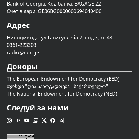
Bank of Georgia, Код банка: BAGAGE 22
Счет в лари: GE36BG0000000694040400
Адрес
Ниноцминда. ул.Тависуплеба 7, под.3, кв.43
0361-223303
radio@nor.ge
Доноры
The European Endowment for Democracy (EED)
ფონდი "
ღია საზოგადოება - საქართველო
"
The National Endowment for Democracy (NED)
Следуй за нами