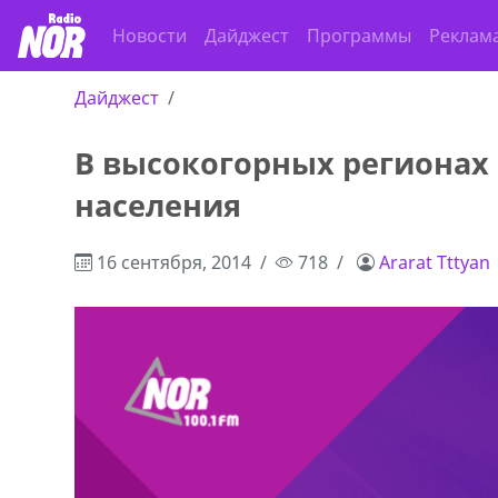
Новости
Дайджест
Программы
Реклам
Дайджест
В высокогорных регионах 
,+995 551 08 62
В городе Ниноцминда около фастфу
населения
cдается в аренду дом, 571 30 5
57Whatsap/Viber
16 сентября, 2014
718
Ararat Tttyan