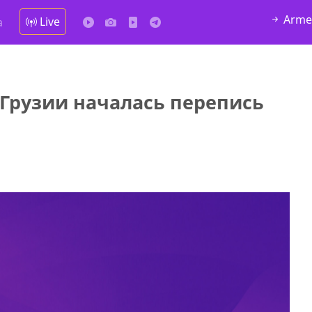
Arme
Live
а
Грузии началась перепись
да Hask
7