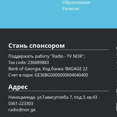
Образование
Религия
Стань спонсором
Поддержать работу "Radio - TV NOR";
Tax code: 236689883
Bank of Georgia, Код банка: BAGAGE 22
Счет в лари: GE36BG0000000694040400
Адрес
Ниноцминда. ул.Тависуплеба 7, под.3, кв.43
0361-223303
radio@nor.ge