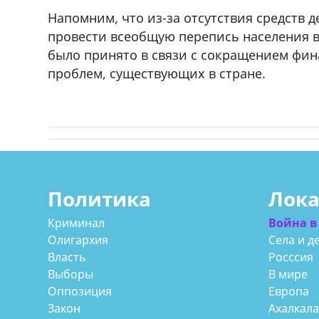
Напомним, что из-за отсутствия средств 
провести всеобщую перепись населения в
было принято в связи с сокращением фи
проблем, существующих в стране.
Политика
Лок
Криминал
Война в
Олигархия
Села и д
Власть
Росссия
Выборы
В мире
Оппозиция
Европа
Закон
Ахалкал