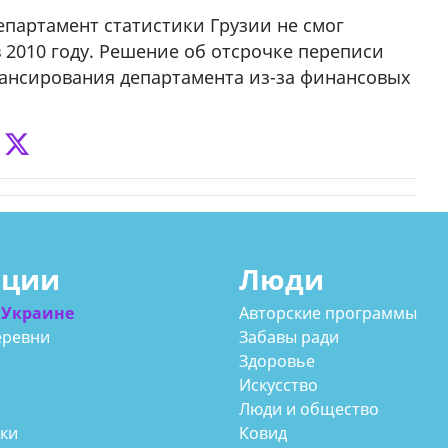
департамент статистики Грузии не смог
 2010 году. Решение об отсрочке переписи
нансирования департамента из-за финансовых
ации
Люди
 Украине
Авторские программы
еревни
Забавы ради
Здоровье
Искусство
Люди и общество
аки
Ковид