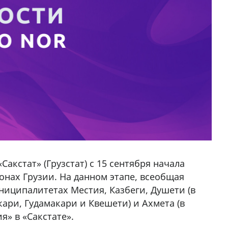
акстат» (Грузстат) с 15 сентября начала
онах Грузии. На данном этапе, всеобщая
ниципалитетах Местия, Казбеги, Душети (в
ари, Гудамакари и Квешети) и Ахмета (в
» в «Сакстате».