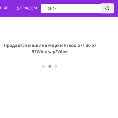
nian
ქართული
Продаются грабли под лощадь ,+995 551 08 62
Продается машина марки Prado,571 30 57
В горо
57Whatsap/Viber
72