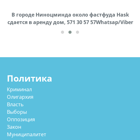
В городе Ниноцминда около фастфуда Hask
Продается машина марки Prado,571 30 57
П
cдается в аренду дом, 571 30 57 57Whatsap/Viber
57Whatsap/Viber
Политика
Криминал
Олигархия
Власть
Выборы
Оппозиция
Закон
Муниципалитет