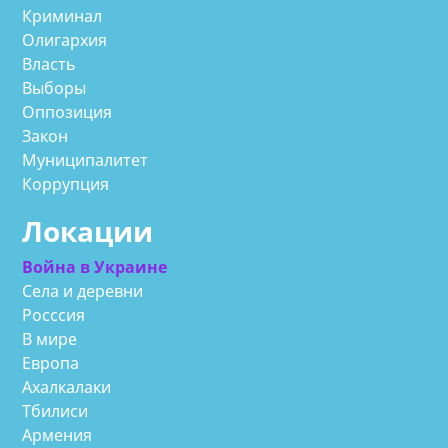
Криминал
Олигархия
Власть
Выборы
Оппозиция
Закон
Муниципалитет
Коррупция
Локации
Война в Украине
Села и деревни
Росссия
В мире
Европа
Ахалкалаки
Тбилиси
Армения