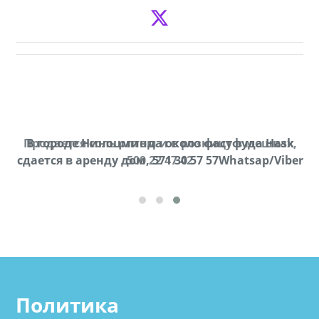
Продается соль оптом и в розницу в мешках,
В городе Ниноцминда около фастфуда Hask
cдается в аренду дом, 571 30 57 57Whatsap/Viber
500 22 47 42
Политика