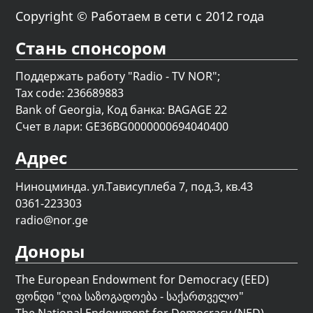
Copyright © Работаем в сети с 2012 года
Стань спонсором
Поддержать работу "Radio - TV NOR";
Tax code: 236689883
Bank of Georgia, Код банка: BAGAGE 22
Счет в лари: GE36BG0000000694040400
Адрес
Ниноцминда. ул.Тависуплеба 7, под.3, кв.43
0361-223303
radio@nor.ge
Доноры
The European Endowment for Democracy (EED)
ფონდი "
ღია საზოგადოება - საქართველო
"
The National Endowment for Democracy (NED)