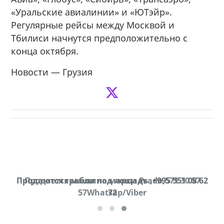
«Уральские авиалинии» и «ЮТэйр».
Регулярные рейсы между Москвой и
Тбилиси начнутся предположительно с
конца октября.
Новости — Грузия
Продаются грабли под лощадь ,+995 551 08 62
Продается машина марки Prado,571 30 57
57Whatsap/Viber
72
cд