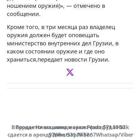
ношением оружия)», — отмечено в
сообщении.
Кроме того, в три месяца раз владелец
оружия должен будет оповещать
министерство внутренних дел Грузии, в
каком состоянии оружие и где оно
храниться,передает новости Грузии.
В городе Ниноцминда около фастфуда Hask
Продается машина марки Prado,571 30 57
П
cдается в аренду дом, 571 30 57 57Whatsap/Viber
57Whatsap/Viber