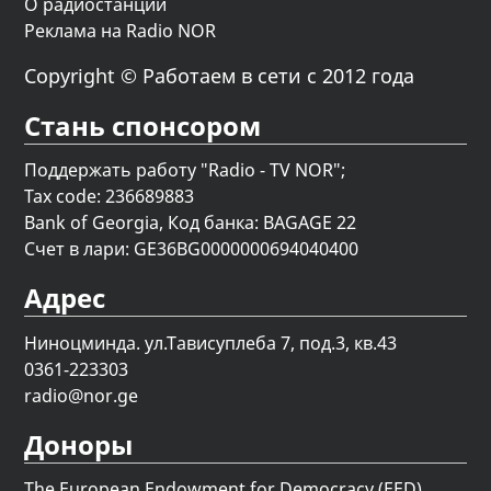
О радиостанции
Реклама на Radio NOR
Copyright © Работаем в сети с 2012 года
Стань спонсором
Поддержать работу "Radio - TV NOR";
Tax code: 236689883
Bank of Georgia, Код банка: BAGAGE 22
Счет в лари: GE36BG0000000694040400
Адрес
Ниноцминда. ул.Тависуплеба 7, под.3, кв.43
0361-223303
radio@nor.ge
Доноры
The European Endowment for Democracy (EED)