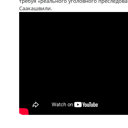
требуя «реального уголовного преследов
Саакашвили.