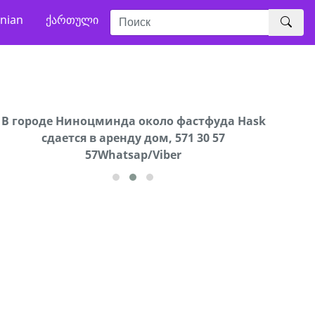
nian
ქართული
В городе Ниноцминда около фастфуда Hask
Продается машина марки Prado,571 30 57
Про
cдается в аренду дом, 571 30 57
57Whatsap/Viber
57Whatsap/Viber