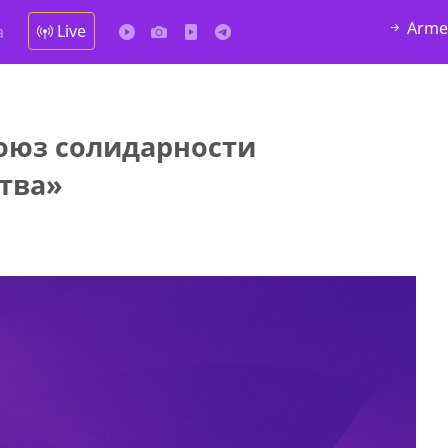
Arme
Live
а
Союз солидарности
у в
тва»