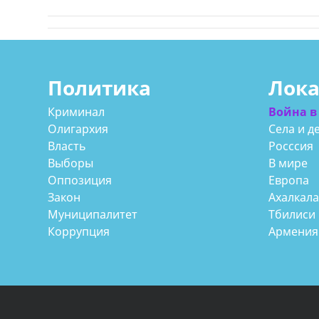
Политика
Лок
Криминал
Война в
Олигархия
Села и д
Власть
Росссия
Выборы
В мире
Оппозиция
Европа
Закон
Ахалкал
Муниципалитет
Тбилиси
Коррупция
Армения