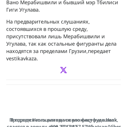
Вано Мерабишвили и бывший мэр Тбилиси
Гиги Угулава.
На предварительных слушаниях,
состоявшихся в прошлую среду,
присутствовали лишь Мерабишвили и
Угулава, так как остальные фигуранты дела
находятся за пределами Грузии,передает
vestikavkaza.
Продается соль оптом и в розницу в мешках,
В городе Ниноцминда около фастфуда Hask
cдается в аренду дом, 571 30 57 57Whatsap/Viber
500 22 47 42