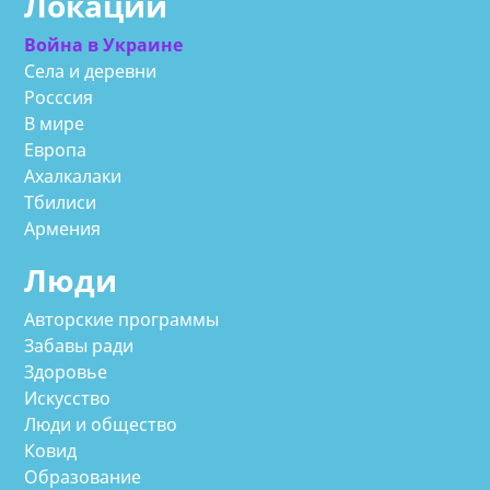
Локации
Война в Украине
Села и деревни
Росссия
В мире
Европа
Ахалкалаки
Тбилиси
Армения
Люди
Авторские программы
Забавы ради
Здоровье
Искусство
Люди и общество
Ковид
Образование