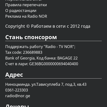
Правила перепечатки
О радиостанции
Реклама на Radio NOR
Copyright © Работаем в сети с 2012 года
Стань спонсором
Поддержать работу "Radio - TV NOR";
Tax code: 236689883
Bank of Georgia, Код банка: BAGAGE 22
Счет в лари: GE36BG0000000694040400
Адрес
Ниноцминда. ул.Тависуплеба 7, под.3, кв.43
0361-223303
radio@nor.ge
Доноры