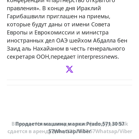
правления». В конце дня Ираклий
Гарибашвили приглашен на приемы,
которые будут даны от имени Совета
Европы и Еврокомиссии и министра
иностранных дел ОАЭ шейхом Абдалла бен
Заид аль Нахайаном в честь генерального
секретаря ООН,передает interpressnews.
В городе Ниноцминда около фастфуда Hask
Продается машина марки Prado,571 30 57
П
cдается в аренду дом, 571 30 57 57Whatsap/Viber
57Whatsap/Viber