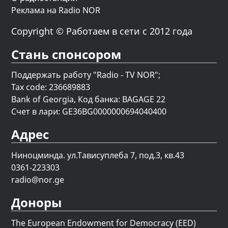
Реклама на Radio NOR
Copyright © Работаем в сети с 2012 года
Стань спонсором
Поддержать работу "Radio - TV NOR";
Tax code: 236689883
Bank of Georgia, Код банка: BAGAGE 22
Счет в лари: GE36BG0000000694040400
Адрес
Ниноцминда. ул.Тависуплеба 7, под.3, кв.43
0361-223303
radio@nor.ge
Доноры
The European Endowment for Democracy (EED)