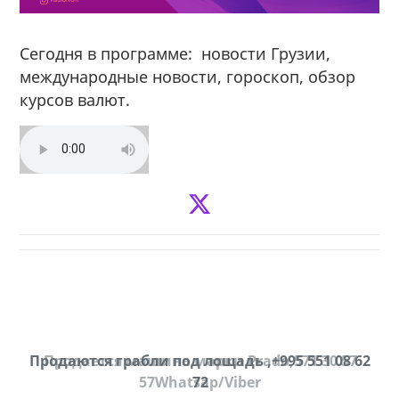
Сегодня в программе: новости Грузии,
международные новости, гороскоп, обзор
курсов валют.
Продаются грабли под лощадь ,+995 551 08 62
Продается машина марки Prado,571 30 57
57Whatsap/Viber
72
cд