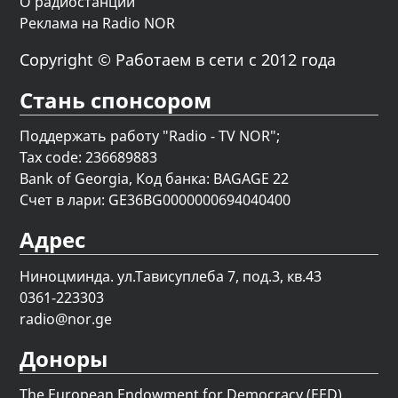
О радиостанции
Реклама на Radio NOR
Copyright © Работаем в сети с 2012 года
Стань спонсором
Поддержать работу "Radio - TV NOR";
Tax code: 236689883
Bank of Georgia, Код банка: BAGAGE 22
Счет в лари: GE36BG0000000694040400
Адрес
Ниноцминда. ул.Тависуплеба 7, под.3, кв.43
0361-223303
radio@nor.ge
Доноры
The European Endowment for Democracy (EED)