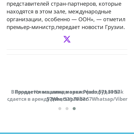
представителей стран-партнеров, которые
находятся в этом зале, международные
организации, особенно — ООН», — отметил
премьер-министр,передает новости Грузии.
В городе Ниноцминда около фастфуда Hask
Продается машина марки Prado,571 30 57
П
cдается в аренду дом, 571 30 57 57Whatsap/Viber
57Whatsap/Viber