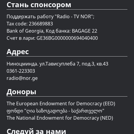
Стань спонсором
Поддержать работу "Radio - TV NOR";
Tax code: 236689883
Bank of Georgia, Код банка: BAGAGE 22
Счет в лари: GE36BG0000000694040400
Адрес
Ниноцминда. ул.Тависуплеба 7, под.3, кв.43
0361-223303
radio@nor.ge
Доноры
The European Endowment for Democracy (EED)
ფონდი "
ღია საზოგადოება - საქართველო
"
The National Endowment for Democracy (NED)
Следуй за нами