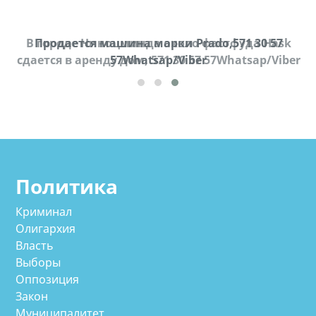
В городе Ниноцминда около фастфуда Hask
Продается машина марки Prado,571 30 57
П
cдается в аренду дом, 571 30 57 57Whatsap/Viber
57Whatsap/Viber
Политика
Криминал
Олигархия
Власть
Выборы
Оппозиция
Закон
Муниципалитет