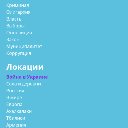
Криминал
Олигархия
Власть
Выборы
Оппозиция
Закон
Муниципалитет
Коррупция
Локации
Война в Украине
Села и деревни
Росссия
В мире
Европа
Ахалкалаки
Тбилиси
Армения