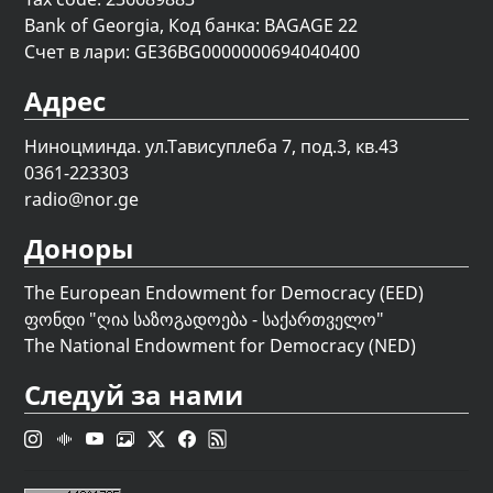
Bank of Georgia, Код банка: BAGAGE 22
Счет в лари: GE36BG0000000694040400
Адрес
Ниноцминда. ул.Тависуплеба 7, под.3, кв.43
0361-223303
radio@nor.ge
Доноры
The European Endowment for Democracy (EED)
ფონდი "
ღია საზოგადოება - საქართველო
"
The National Endowment for Democracy (NED)
Следуй за нами