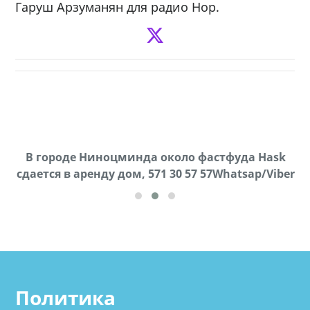
Гаруш Арзуманян для радио Нор.
В городе Ниноцминда около фастфуда Hask
Продается машина марки Prado,571 30 57
П
cдается в аренду дом, 571 30 57 57Whatsap/Viber
57Whatsap/Viber
Политика