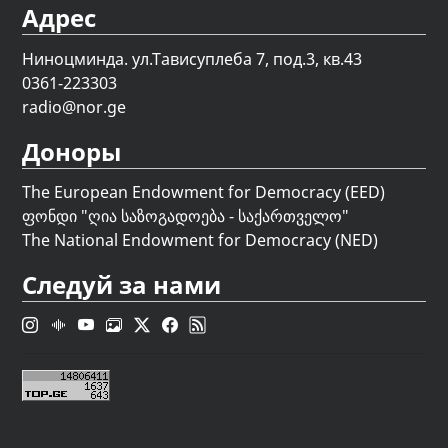
Адрес
Ниноцминда. ул.Тависуплеба 7, под.3, кв.43
0361-223303
radio@nor.ge
Доноры
The European Endowment for Democracy (EED)
ფონდი "
ღია საზოგადოება - საქართველო
"
The National Endowment for Democracy (NED)
Следуй за нами