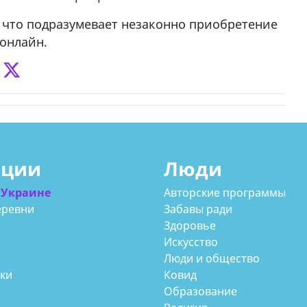
да Hask
и, что подразумевает незаконно приобретение
7
 онлайн.
ации
Люди
 Украине
Авторские программы
еревни
Забавы ради
Здоровье
Искусство
Люди и общество
аки
Ковид
Образование