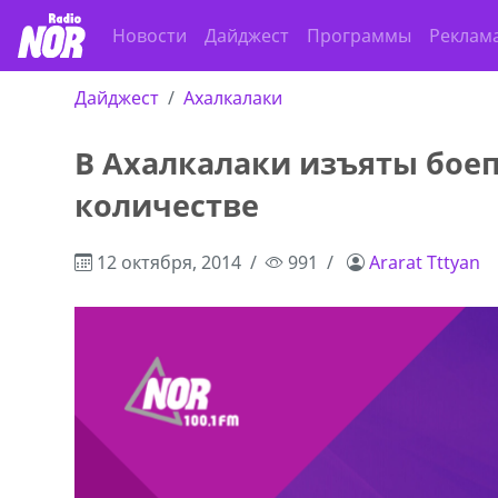
Новости
Дайджест
Программы
Реклам
Дайджест
Ахалкалаки
В Ахалкалаки изъяты бое
количестве
12 октября, 2014
991
Ararat Tttyan