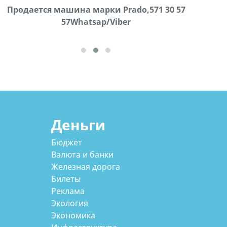
Продаются грабли под лощадь ,+995 551 08 62
Продается машина марки Prado,571 30 57
В горо
57Whatsap/Viber
72
Деньги
Бюджет
Валюта и банки
Железная дорога
Билеты
Реклама
Экология
Экономика