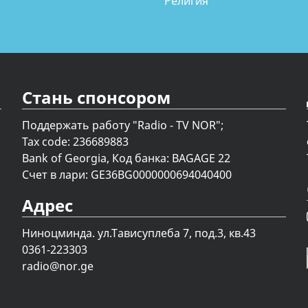
Религия
Стань спонсором
Поддержать работу "Radio - TV NOR";
Tax code: 236689883
Bank of Georgia, Код банка: BAGAGE 22
Счет в лари: GE36BG0000000694040400
Адрес
Ниноцминда. ул.Тависуплеба 7, под.3, кв.43
0361-223303
radio@nor.ge