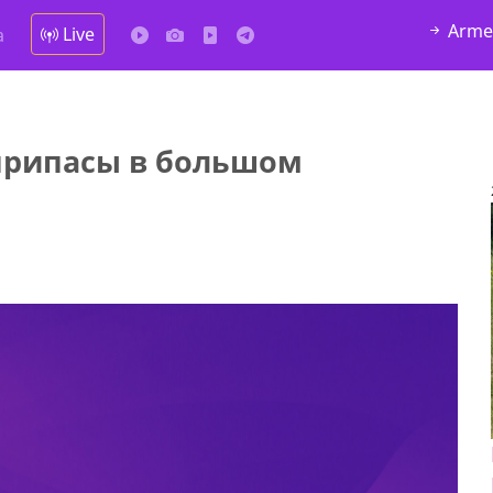
Arme
Live
а
припасы в большом