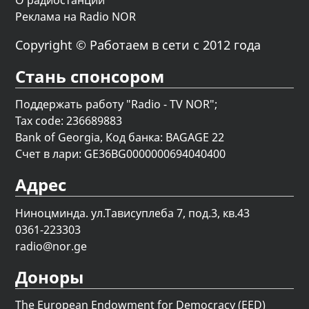
О радиостанции
Реклама на Radio NOR
Copyright © Работаем в сети с 2012 года
Стань спонсором
Поддержать работу "Radio - TV NOR";
Tax code: 236689883
Bank of Georgia, Код банка: BAGAGE 22
Счет в лари: GE36BG0000000694040400
Адрес
Ниноцминда. ул.Тависуплеба 7, под.3, кв.43
0361-223303
radio@nor.ge
Доноры
The European Endowment for Democracy (EED)