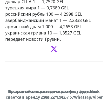
доллар США 1 — 1,7520 GEL
турецкая лира 1 — 0,7689 GEL
российский рубль 100 — 4,2998 GEL
азербайджанский манат 1 — 2,2338 GEL
армянский драм 1 000 — 4,2653 GEL
украинская гривна 10 — 1,3527 GEL
передаёт новости Грузии.
Продается соль оптом и в розницу в мешках,
В городе Ниноцминда около фастфуда Hask
cдается в аренду дом, 571 30 57 57Whatsap/Viber
500 22 47 42