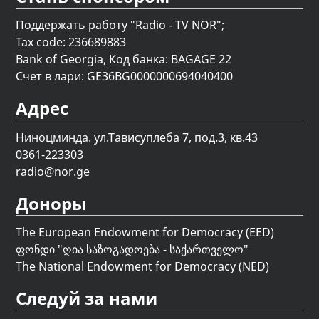
Поддержать работу "Radio - TV NOR";
Tax code: 236689883
Bank of Georgia, Код банка: BAGAGE 22
Счет в лари: GE36BG0000000694040400
Адрес
Ниноцминда. ул.Тависуплеба 7, под.3, кв.43
0361-223303
radio@nor.ge
Доноры
The European Endowment for Democracy (EED)
ფონდი "
ღია საზოგადოება - საქართველო
"
The National Endowment for Democracy (NED)
Следуй за нами