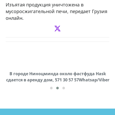
Изъятая продукция уничтожена в
мусоросжигательной печи, передает Грузия
онлайн.
В городе Ниноцминда около фастфуда Hask
Продается машина марки Prado,571 30 57
П
cдается в аренду дом, 571 30 57 57Whatsap/Viber
57Whatsap/Viber