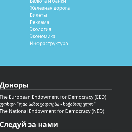
Валюта и банки
Железная дорога
Билеты
Реклама
Экология
Экономика
Инфраструктура
Доноры
The European Endowment for Democracy (EED)
ფონდი "
ღია საზოგადოება - საქართველო
"
The National Endowment for Democracy (NED)
Следуй за нами