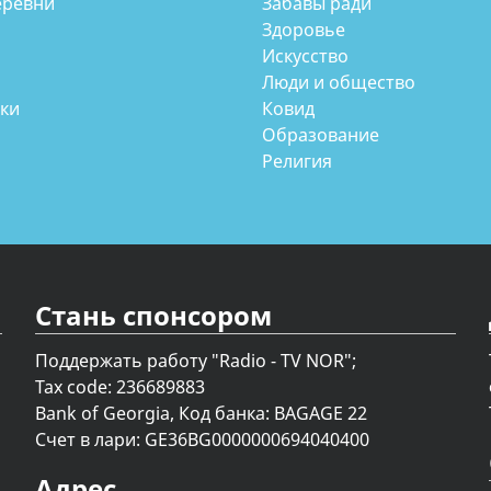
еревни
Забавы ради
Здоровье
Искусство
Люди и общество
аки
Ковид
Образование
Религия
Стань спонсором
Поддержать работу "Radio - TV NOR";
Tax code: 236689883
Bank of Georgia, Код банка: BAGAGE 22
Счет в лари: GE36BG0000000694040400
Адрес