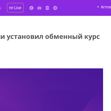
Arme
Live
а
и установил обменный курс
у в