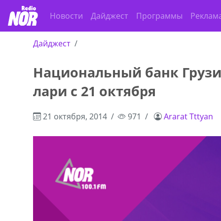
Новости
Дайджест
Программы
Реклам
Дайджест
Национальный банк Грузи
ado,571 30 57
Продается соль оптом и в розниц
лари с 21 октября
r
мешках, 500 22 47 42
21 октября, 2014
971
Ararat Tttyan