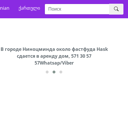
nian
ქართული
В городе Ниноцминда около фастфуда Hask
Продается машина марки Prado,571 30 57
Про
cдается в аренду дом, 571 30 57
57Whatsap/Viber
57Whatsap/Viber