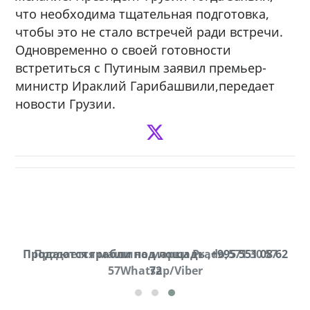
что необходима тщательная подготовка,
чтобы это не стало встречей ради встречи.
Одновременно о своей готовности
встретиться с Путиным заявил премьер-
министр Ираклий Гарибашвили,передает
новости Грузии.
Продаются грабли под лощадь ,+995 551 08 62
Продается машина марки Prado,571 30 57
57Whatsap/Viber
72
cд