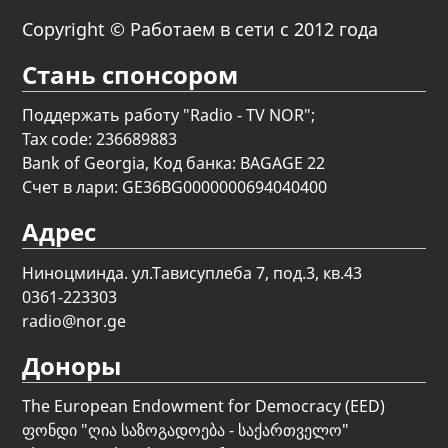
Copyright © Работаем в сети с 2012 года
Стань спонсором
Поддержать работу "Radio - TV NOR";
Tax code: 236689883
Bank of Georgia, Код банка: BAGAGE 22
Счет в лари: GE36BG0000000694040400
Адрес
Ниноцминда. ул.Тависуплеба 7, под.3, кв.43
0361-223303
radio@nor.ge
Доноры
The European Endowment for Democracy (EED)
ფონდი "
ღია საზოგადოება - საქართველო
"