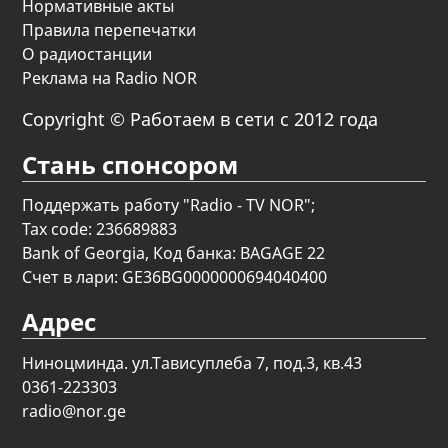
Нормативные акты
Правила перепечатки
О радиостанции
Реклама на Radio NOR
Copyright © Работаем в сети с 2012 года
Стань спонсором
Поддержать работу "Radio - TV NOR";
Tax code: 236689883
Bank of Georgia, Код банка: BAGAGE 22
Счет в лари: GE36BG0000000694040400
Адрес
Ниноцминда. ул.Тависуплеба 7, под.3, кв.43
0361-223303
radio@nor.ge