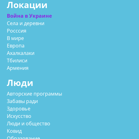
Локации
Война в Украине
Села и деревни
Росссия
В мире
Европа
Ахалкалаки
Тбилиси
Армения
Люди
Авторские программы
Забавы ради
Здоровье
Искусство
Люди и общество
Ковид
Образование