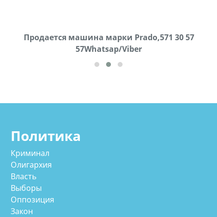
Продаются грабли под лощадь ,+995 551 08 62
Продается машина марки Prado,571 30 57
57Whatsap/Viber
72
cд
Политика
Криминал
Олигархия
Власть
Выборы
Оппозиция
Закон