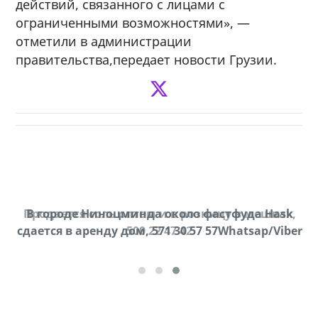
действий, связанного с лицами с
ограниченными возможностями», —
отметили в администрации
правительства,передает новости Грузии.
Продается соль оптом и в розницу в мешках,
В городе Ниноцминда около фастфуда Hask
cдается в аренду дом, 571 30 57 57Whatsap/Viber
500 22 47 42