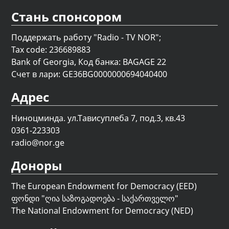
Стань спонсором
Поддержать работу "Radio - TV NOR";
Tax code: 236689883
Bank of Georgia, Код банка: BAGAGE 22
Счет в лари: GE36BG0000000694040400
Адрес
Ниноцминда. ул.Тависуплеба 7, под.3, кв.43
0361-223303
radio@nor.ge
Доноры
The European Endowment for Democracy (EED)
ფონდი "
ღია საზოგადოება - საქართველო
"
The National Endowment for Democracy (NED)