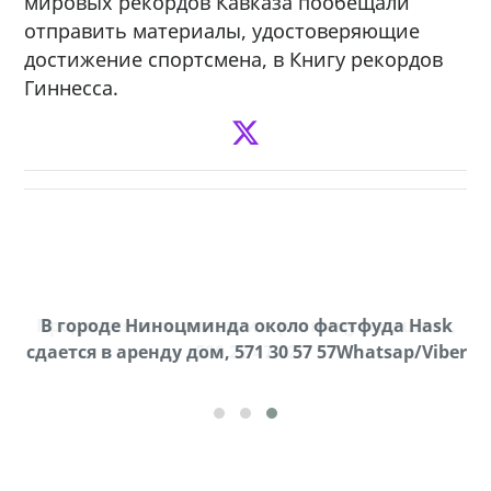
мировых рекордов Кавказа пообещали
отправить материалы, удостоверяющие
достижение спортсмена, в Книгу рекордов
Гиннесса.
Продается соль оптом и в розницу в мешках,
В городе Ниноцминда около фастфуда Hask
cдается в аренду дом, 571 30 57 57Whatsap/Viber
500 22 47 42