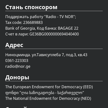
Стань спонсором
Поддержать работу "Radio - TV NOR";
Tax code: 236689883
Bank of Georgia, Код банка: BAGAGE 22
Счет в лари: GE36BG0000000694040400
Адрес
Ниноцминда. ул.Тависуплеба 7, под.3, кв.43
0361-223303
radio@nor.ge
Доноры
The European Endowment for Democracy (EED)
ფონდი "
ღია საზოგადოება - საქართველო
"
The National Endowment for Democracy (NED)