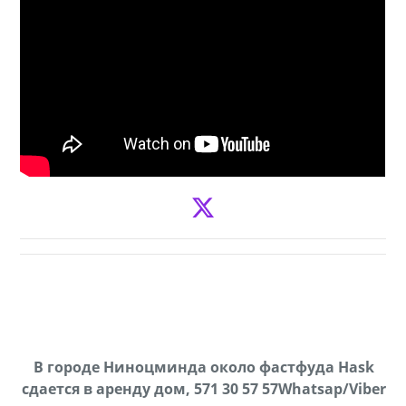
В городе Ниноцминда около фастфуда Hask
Продается машина марки Prado,571 30 57
П
cдается в аренду дом, 571 30 57 57Whatsap/Viber
57Whatsap/Viber