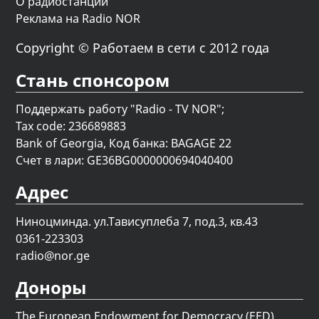
О радиостанции
Реклама на Radio NOR
Copyright © Работаем в сети с 2012 года
Стань спонсором
Поддержать работу "Radio - TV NOR";
Tax code: 236689883
Bank of Georgia, Код банка: BAGAGE 22
Счет в лари: GE36BG0000000694040400
Адрес
Ниноцминда. ул.Тависуплеба 7, под.3, кв.43
0361-223303
radio@nor.ge
Доноры
The European Endowment for Democracy (EED)