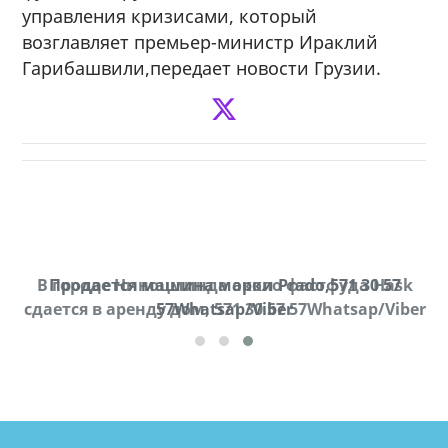
управления кризисами, который
возглавляет премьер-министр Ираклий
Гарибашвили,передает новости Грузии.
В городе Ниноцминда около фастфуда Hask
Продается машина марки Prado,571 30 57
Пр
cдается в аренду дом, 571 30 57 57Whatsap/Viber
57Whatsap/Viber