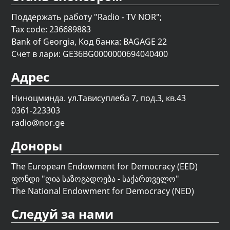
Поддержать работу "Radio - TV NOR";
Tax code: 236689883
Bank of Georgia, Код банка: BAGAGE 22
Счет в лари: GE36BG0000000694040400
Адрес
Ниноцминда. ул.Тависуплеба 7, под.3, кв.43
0361-223303
radio@nor.ge
Доноры
The European Endowment for Democracy (EED)
ფონდი "
ღია საზოგადოება - საქართველო
"
The National Endowment for Democracy (NED)
Следуй за нами