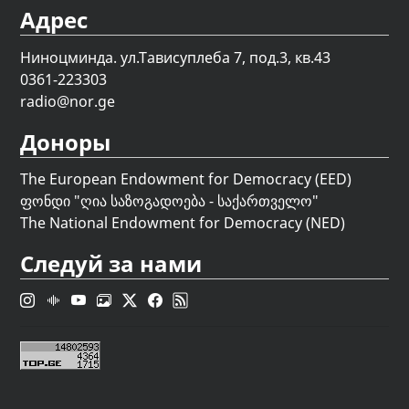
Адрес
Ниноцминда. ул.Тависуплеба 7, под.3, кв.43
0361-223303
radio@nor.ge
Доноры
The European Endowment for Democracy (EED)
ფონდი "
ღია საზოგადოება - საქართველო
"
The National Endowment for Democracy (NED)
Следуй за нами