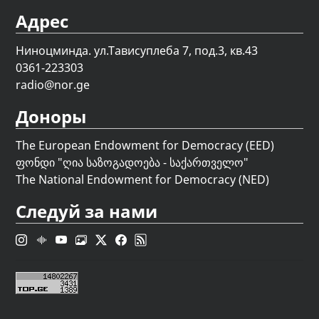
Адрес
Ниноцминда. ул.Тависуплеба 7, под.3, кв.43
0361-223303
radio@nor.ge
Доноры
The European Endowment for Democracy (EED)
ფონდი "
ღია საზოგადოება - საქართველო
"
The National Endowment for Democracy (NED)
Следуй за нами