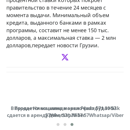
правительство в течение 24 месяцев с
момента выдачи. Минимальный объем
кредита, выданного банками в рамках
программы, составит не менее 150 тыс.
долларов, а максимальная ставка — 2 млн
долларов,передает новости Грузии.
В городе Ниноцминда около фастфуда Hask
Продается машина марки Prado,571 30 57
П
cдается в аренду дом, 571 30 57 57Whatsap/Viber
57Whatsap/Viber