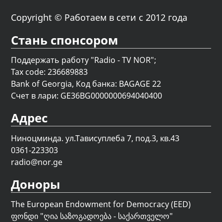
Copyright © Работаем в сети с 2012 года
Стань спонсором
Поддержать работу "Radio - TV NOR";
Tax code: 236689883
Bank of Georgia, Код банка: BAGAGE 22
Счет в лари: GE36BG0000000694040400
Адрес
Ниноцминда. ул.Тависуплеба 7, под.3, кв.43
0361-223303
radio@nor.ge
Доноры
The European Endowment for Democracy (EED)
ფონდი "
ღია საზოგადოება - საქართველო
"