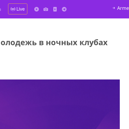
Arme
Live
а
молодежь в ночных клубах
у в