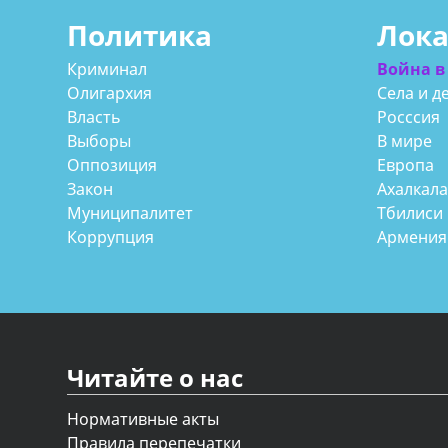
Политика
Лок
Криминал
Война в
Олигархия
Села и д
Власть
Росссия
Выборы
В мире
Оппозиция
Европа
Закон
Ахалкал
Муниципалитет
Тбилиси
Коррупция
Армения
Читайте о нас
Нормативные акты
Правила перепечатки