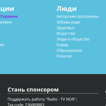
ации
Люди
 Украине
Авторские программы
еревни
Забавы ради
Здоровье
Искусство
Люди и общество
аки
Ковид
Образование
Религия
Стань спонсором
Поддержать работу "Radio - TV NOR";
Tax code: 236689883