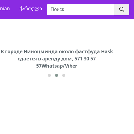
nian
ქართული
В городе Ниноцминда около фастфуда Hask
Продается машина марки Prado,571 30 57
Про
cдается в аренду дом, 571 30 57
57Whatsap/Viber
57Whatsap/Viber