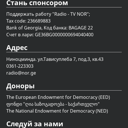
Стань спонсором
Поддержать работу "Radio - TV NOR";
Tax code: 236689883
Bank of Georgia, Код банка: BAGAGE 22
Счет в лари: GE36BG0000000694040400
Адрес
Ниноцминда. ул.Тависуплеба 7, под.3, кв.43
0361-223303
radio@nor.ge
Доноры
The European Endowment for Democracy (EED)
ფონდი "
ღია საზოგადოება - საქართველო
"
The National Endowment for Democracy (NED)
Следуй за нами