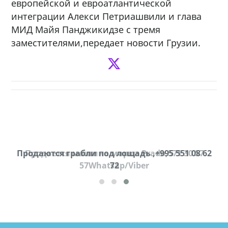
европейской и евроатлантической
интеграции Алекси Петриашвили и глава
МИД Майя Панджикидзе с тремя
заместителями,передает новости Грузии.
Продаются грабли под лощадь ,+995 551 08 62
Продается машина марки Prado,571 30 57
57Whatsap/Viber
72
cд