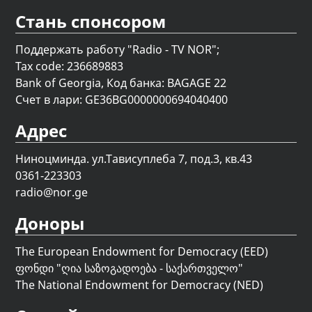
Стань спонсором
Поддержать работу "Radio - TV NOR";
Tax code: 236689883
Bank of Georgia, Код банка: BAGAGE 22
Счет в лари: GE36BG0000000694040400
Адрес
Ниноцминда. ул.Тависуплеба 7, под.3, кв.43
0361-223303
radio@nor.ge
Доноры
The European Endowment for Democracy (EED)
ფონდი "
ღია საზოგადოება - საქართველო
"
The National Endowment for Democracy (NED)