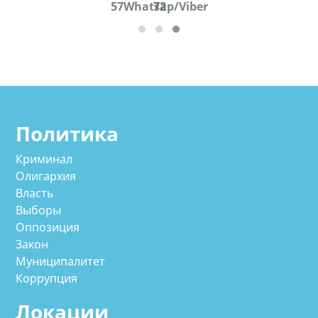
57Whatsap/Viber
72
cд
Политика
Криминал
Олигархия
Власть
Выборы
Оппозиция
Закон
Муниципалитет
Коррупция
Локации