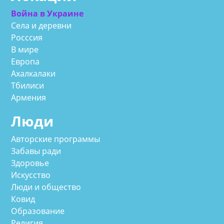
Война в Украине
Села и деревни
Росссия
В мире
Европа
Ахалкалаки
Тбилиси
Армения
Люди
Авторские программы
Забавы ради
Здоровье
Искусство
Люди и общество
Ковид
Образование
Религия