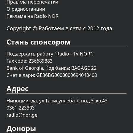
Правила перепечатки
О радиостанции
Реклама на Radio NOR
Copyright © Работаем в сети с 2012 года
Стань спонсором
Поддержать работу "Radio - TV NOR";
Tax code: 236689883
Bank of Georgia, Код банка: BAGAGE 22
Счет в лари: GE36BG0000000694040400
Адрес
Ниноцминда. ул.Тависуплеба 7, под.3, кв.43
0361-223303
radio@nor.ge
Доноры