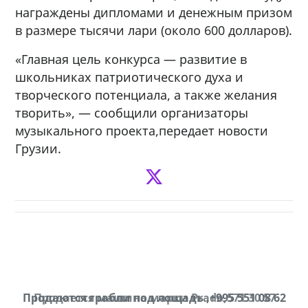
награждены дипломами и денежным призом
в размере тысячи лари (около 600 долларов).
«Главная цель конкурса — развитие в
школьниках патриотического духа и
творческого потенциала, а также желания
творить», — сообщили организаторы
музыкального проекта,передает новости
Грузии.
Продаются грабли под лощадь ,+995 551 08 62
Продается машина марки Prado,571 30 57