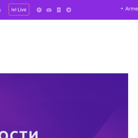
Arme
Live
а
у в