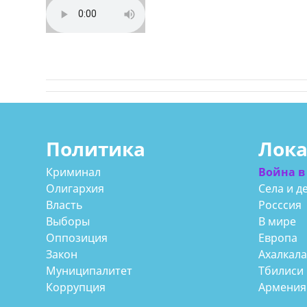
Политика
Лок
Криминал
Война в
Олигархия
Села и д
Власть
Росссия
Выборы
В мире
Оппозиция
Европа
Закон
Ахалкал
Муниципалитет
Тбилиси
Коррупция
Армения