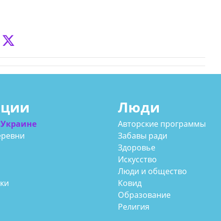
ации
Люди
 Украине
Авторские программы
еревни
Забавы ради
Здоровье
Искусство
Люди и общество
аки
Ковид
Образование
Религия