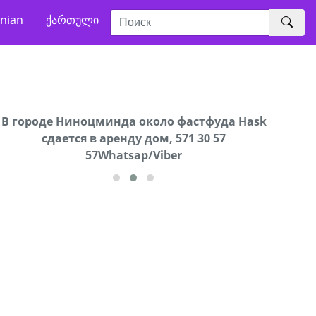
nian
ქართული
В городе Ниноцминда около фастфуда Hask
Продается машина марки Prado,571 30 57
Про
cдается в аренду дом, 571 30 57
57Whatsap/Viber
57Whatsap/Viber