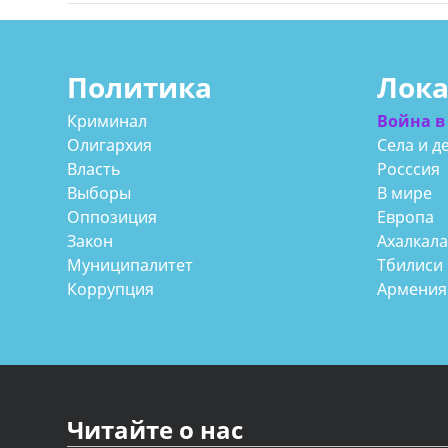
Политика
Лок
Криминал
Война в
Олигархия
Села и д
Власть
Росссия
Выборы
В мире
Оппозиция
Европа
Закон
Ахалкал
Муниципалитет
Тбилиси
Коррупция
Армения
Читайте о нас