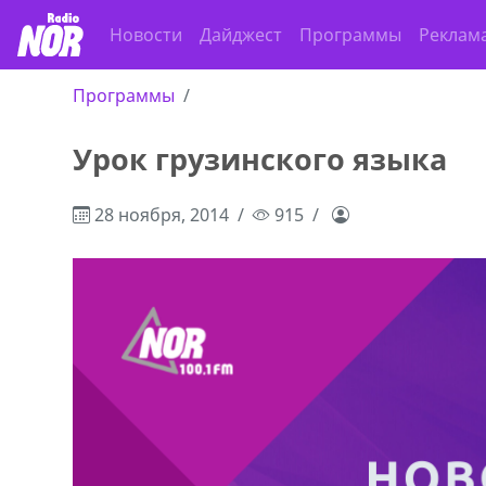
Новости
Дайджест
Программы
Реклам
Программы
Урок грузинского языка
,+995 551 08 62
В городе Ниноцминда около фастфу
cдается в аренду дом, 571 30 5
28 ноября, 2014
915
57Whatsap/Viber