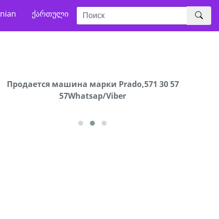
nian
ქართული
Продаются грабли под лощадь ,+995 551 08 62
Продается машина марки Prado,571 30 57
В горо
57Whatsap/Viber
72