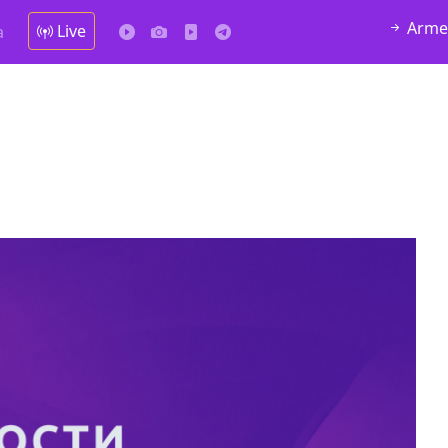
Arme
Live
а
да Hask
7