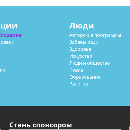
ации
Люди
 Украине
Авторские программы
еревни
Забавы ради
Здоровье
Искусство
Люди и общество
аки
Ковид
Образование
Религия
Стань спонсором