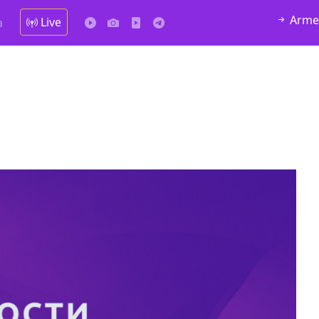
Arme
Live
а
у в