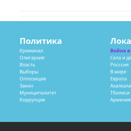
Политика
Лок
Криминал
Война в
Олигархия
Села и д
Власть
Росссия
Выборы
В мире
Оппозиция
Европа
Закон
Ахалкал
Муниципалитет
Тбилиси
Коррупция
Армения