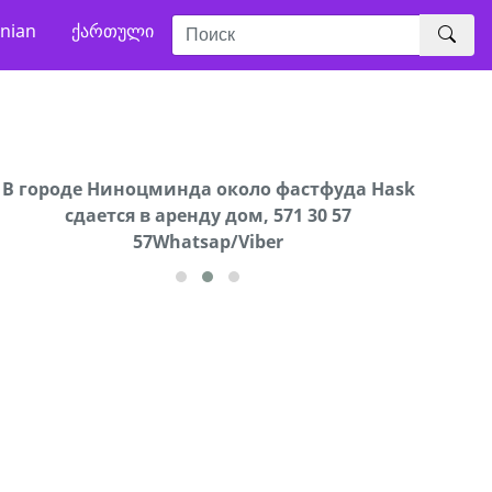
nian
ქართული
В городе Ниноцминда около фастфуда Hask
Продается машина марки Prado,571 30 57
Про
cдается в аренду дом, 571 30 57
57Whatsap/Viber
57Whatsap/Viber