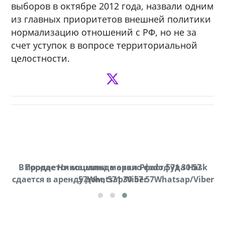
выборов в октябре 2012 года, назвали одним
из главных приоритетов внешней политики
нормализацию отношений с РФ, но не за
счет уступок в вопросе территориальной
целостности.
В городе Ниноцминда около фастфуда Hask
Продается машина марки Prado,571 30 57
П
cдается в аренду дом, 571 30 57 57Whatsap/Viber
57Whatsap/Viber