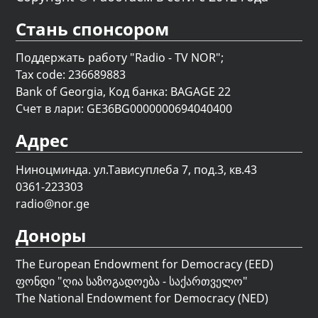
Стань спонсором
Поддержать работу "Radio - TV NOR";
Tax code: 236689883
Bank of Georgia, Код банка: BAGAGE 22
Счет в лари: GE36BG0000000694040400
Адрес
Ниноцминда. ул.Тависуплеба 7, под.3, кв.43
0361-223303
radio@nor.ge
Доноры
The European Endowment for Democracy (EED)
ფონდი "
ღია საზოგადოება - საქართველო
"
The National Endowment for Democracy (NED)