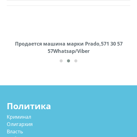
Продаются грабли под лощадь ,+995 551 08 62
Продается машина марки Prado,571 30 57
57Whatsap/Viber
72
cд
Политика
Криминал
Олигархия
Власть