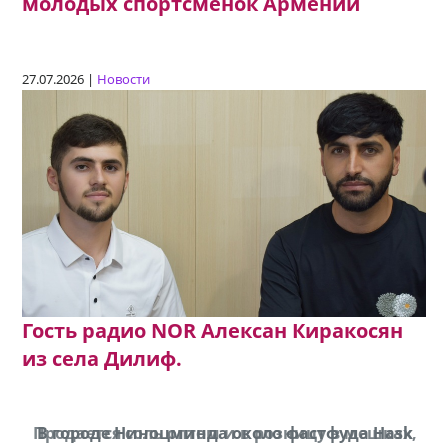
молодых спортсменок Армении
27.07.2026 |
Новости
Гость радио NOR Алексан Киракосян
из села Дилиф.
Продается соль оптом и в розницу в мешках,
В городе Ниноцминда около фастфуда Hask