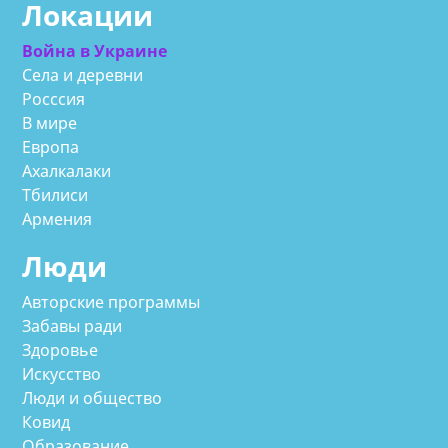
Локации
Война в Украине
Села и деревни
Росссия
В мире
Европа
Ахалкалаки
Тбилиси
Армения
Люди
Авторские программы
Забавы ради
Здоровье
Искусство
Люди и общество
Ковид
Образование