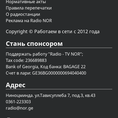
Нормативные акты
Правила перепечатки
О радиостанции
Реклама на Radio NOR
Copyright © Работаем в сети с 2012 года
Стань спонсором
Поддержать работу "Radio - TV NOR";
Tax code: 236689883
Bank of Georgia, Код банка: BAGAGE 22
Счет в лари: GE36BG0000000694040400
Адрес
Ниноцминда. ул.Тависуплеба 7, под.3, кв.43
0361-223303
radio@nor.ge